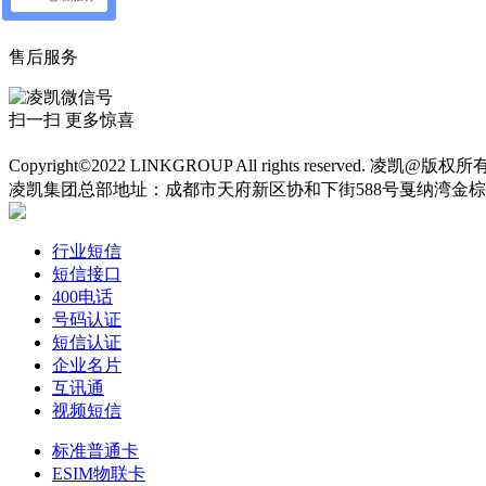
售后服务
扫一扫 更多惊喜
网站备案：蜀ICP备12004075号-4 工信和信息化部查询：http://www.mi
Copyright©2022 LINKGROUP All rights reserved. 凌凯@版
凌凯集团总部地址：成都市天府新区协和下街588号戛纳湾金棕榈14栋22层
行业短信
短信接口
400电话
号码认证
短信认证
企业名片
互讯通
视频短信
标准普通卡
ESIM物联卡