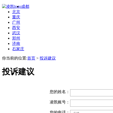
成都
北京
重庆
广州
西安
武汉
郑州
济南
石家庄
你当前的位置:
首页
>
投诉建议
投诉建议
您的姓名：
凌凯账号：
您的电话：