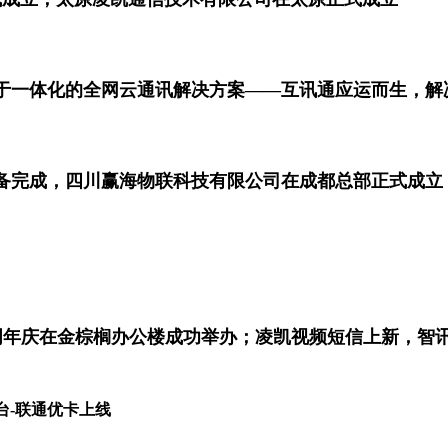
于一体化的全网云通讯解决方案——互讯通应运而生，解
备完成，四川赢海物联科技有限公司在成都总部正式成立
岁生日会周年庆在金棕榈办公楼成功举办；凌凯视频短信上新，
台-联通优卡上线