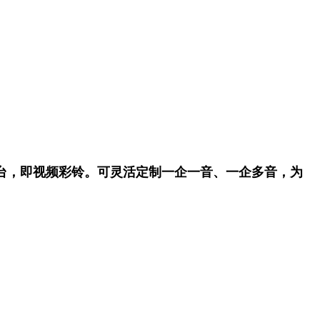
平台，即视频彩铃。可灵活定制一企一音、一企多音，为