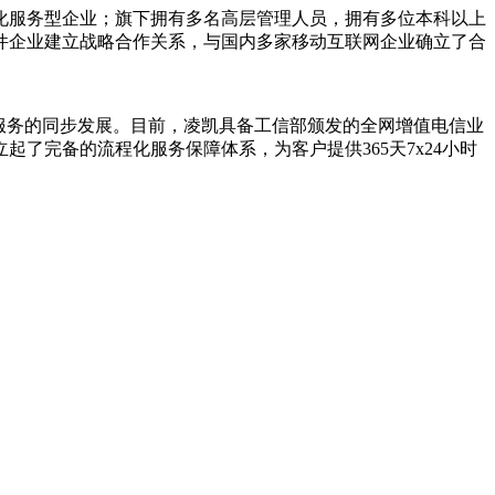
化服务型企业；旗下拥有多名高层管理人员，拥有多位本科以上
件企业建立战略合作关系，与国内多家移动互联网企业确立了合
服务的同步发展。目前，凌凯具备工信部颁发的全网增值电信业
了完备的流程化服务保障体系，为客户提供365天7x24小时