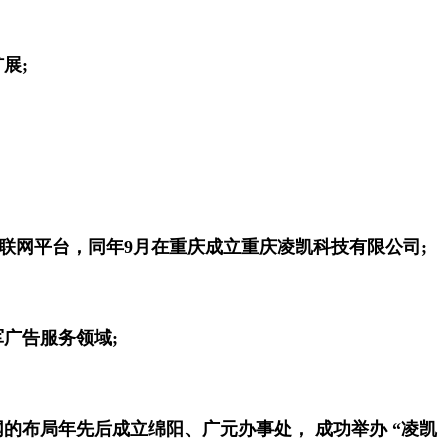
展;
互联网平台，同年9月在重庆成立重庆凌凯科技有限公司;
广告服务领域;
布局年先后成立绵阳、广元办事处， 成功举办 “凌凯