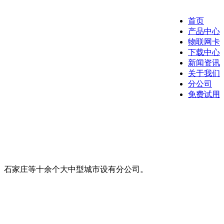
首页
产品中心
物联网卡
下载中心
新闻资讯
关于我们
分公司
免费试用
、石家庄等十余个大中型城市设有分公司。