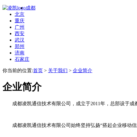
成都
北京
重庆
广州
西安
武汉
郑州
济南
石家庄
你当前的位置:
首页
>
关于我们
>
企业简介
企业简介
成都凌凯通信技术有限公司，成立于2011年，总部设于成
成都凌凯通信技术有限公司始终坚持弘扬“搭起企业移动信