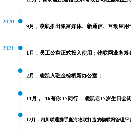
2020
9月，凌凯推出集富媒体、新通信、互动应用
2021
1月，员工公寓正式投入使用；物联网业务筹
2月，凌凯入驻金棕榈新办公室；
11月，"16有你 17同行"--凌凯君17
12月，四川联通携手赢海物联打造的物联网管理平