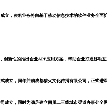
成立，凌凯业务将向基于移动信息技术的软件业务全面扩
版，创新性的推出企业APP应用方案，帮助企业打通移动
式成立，同年并购成都猎火文化传播有限公司，正式进军
司成立，同时为满足建立四川二三线城市渠道办事处全网的