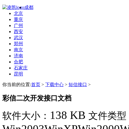
成都
北京
重庆
广州
西安
武汉
郑州
南京
济南
合肥
石家庄
昆明
你当前的位置:
首页
>
下载中心
>
短信接口
>
彩信二次开发接口文档
138 KB
软件大小：
文件类型
Win2003WinXPWin2000W